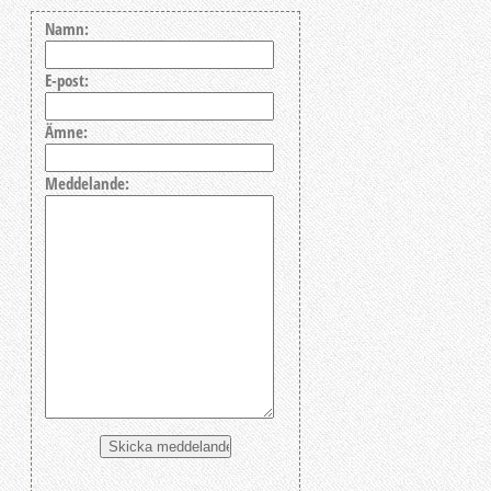
Namn:
E-post:
Ämne:
Meddelande: